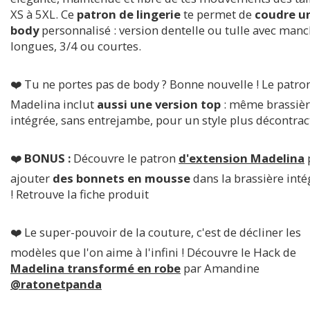
XS à 5XL. Ce
patron de lingerie
te permet de
coudre u
body
personnalisé : version dentelle ou tulle avec man
longues, 3/4 ou courtes.
❤️ Tu ne portes pas de body ? Bonne nouvelle ! Le patro
Madelina inclut
aussi une version top
: même brassiè
intégrée, sans entrejambe, pour un style plus décontrac
❤️
BONUS :
Découvre le patron
d'extension Madelina
ajouter
des bonnets en mousse
dans la brassière inté
! Retrouve la fiche produit
❤️ Le super-pouvoir de la couture, c'est de décliner les
modèles que l'on aime à l'infini ! Découvre le Hack de
Madelina transformé en robe
par Amandine
@ratonetpanda