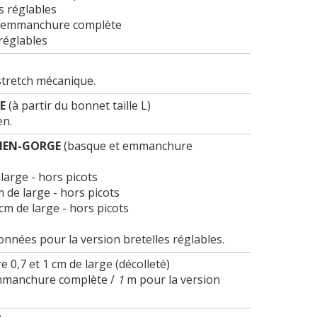
s réglables
on emmanchure complète
 réglables
 stretch mécanique.
E
(à partir du bonnet taille L)
en.
TIEN-GORGE
(basque et emmanchure
 large - hors picots
m de large - hors picots
 cm de large - hors picots
nnées pour la version bretelles réglables.
e 0,7 et 1 cm de large (décolleté)
emmanchure complète /
1
m pour la version