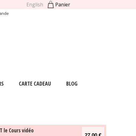
English
Panier
mande
RS
CARTE CADEAU
BLOG
T le Cours vidéo
27.00 €