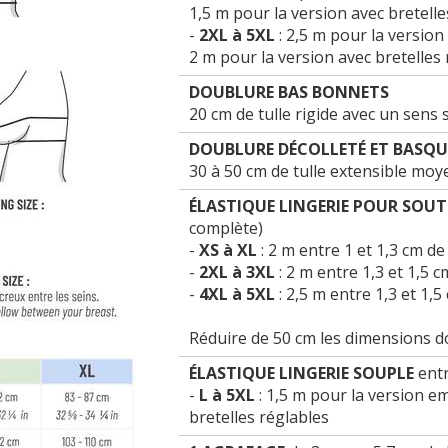
1,5 m pour la version avec bretelle
-
2XL à 5XL
: 2,5 m pour la versi
2 m pour la version avec bretelles
DOUBLURE BAS BONNETS
20 cm de tulle rigide avec un sens
DOUBLURE DÉCOLLETÉ ET BASQU
30 à 50 cm de tulle extensible moy
ÉLASTIQUE LINGERIE POUR SOU
complète)
-
XS à XL
: 2 m entre 1 et 1,3 cm de
-
2XL à 3XL
: 2 m entre 1,3 et 1,5 c
-
4XL à 5XL
: 2,5 m entre 1,3 et 1,5
Réduire de 50 cm les dimensions do
ÉLASTIQUE LINGERIE SOUPLE
entr
-
L à 5XL
: 1,5 m pour la version 
bretelles réglables