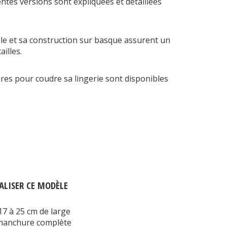
entes versions sont expliquées et détaillées
le et sa construction sur basque assurent un
ailles.
ires pour coudre sa lingerie sont disponibles
ALISER CE MODÈLE
17 à 25 cm de large
mmanchure complète