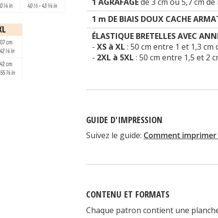
1 AGRAFAGE
de 3 cm ou 5,7 cm de 
1 m DE BIAIS DOUX CACHE ARMA
ÉLASTIQUE BRETELLES AVEC ANNE
-
XS à XL
: 50 cm entre 1 et 1,3 cm 
-
2XL à 5XL
: 50 cm entre 1,5 et 2 
GUIDE D'IMPRESSION
Suivez le guide:
Comment imprimer e
CONTENU ET FORMATS
Chaque patron contient une planche m