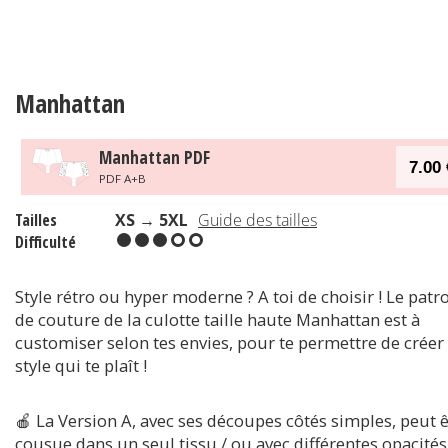
Manhattan
Manhattan PDF
7.00 
PDF A+B
Tailles
XS → 5XL
Guide des tailles
Difficulté
Style rétro ou hyper moderne ? A toi de choisir ! Le patr
de couture de la culotte taille haute Manhattan est à
customiser selon tes envies, pour te permettre de créer 
style qui te plaît !
🍎 La Version A, avec ses découpes côtés simples, peut ê
cousue dans un seul tissu / ou avec différentes opacités