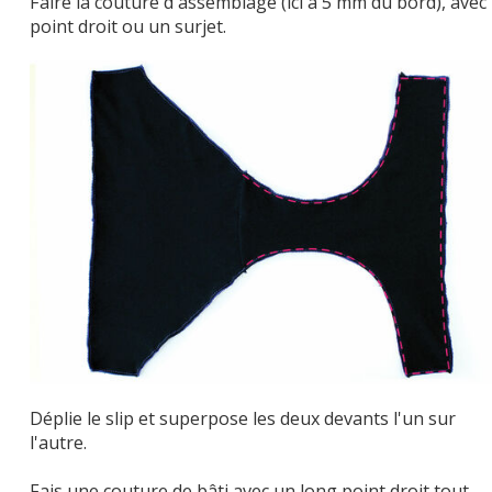
Faire la couture d'assemblage (ici à 5 mm du bord), avec
point droit ou un surjet.
Déplie le slip et superpose les deux devants l'un sur
l'autre.
Fais une couture de bâti avec un long point droit tout